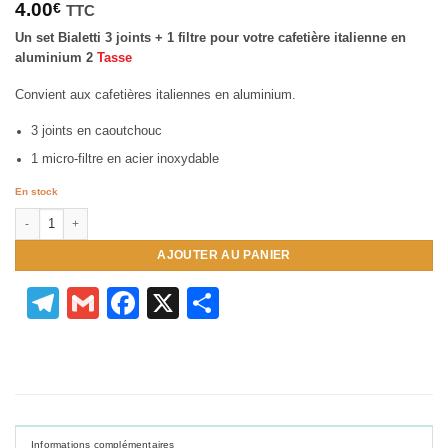
4.00
€
TTC
Un set Bialetti 3 joints + 1 filtre pour votre cafetière italienne en
aluminium 2
Tasse
Convient aux cafetières italiennes en aluminium.
3 joints en caoutchouc
1 micro-filtre en acier inoxydable
En stock
quantité de Joints pour Cafetières Italiennes 2 Tasses
AJOUTER AU PANIER
Telegram
Gmail
Facebook
X
Partager
Informations complémentaires