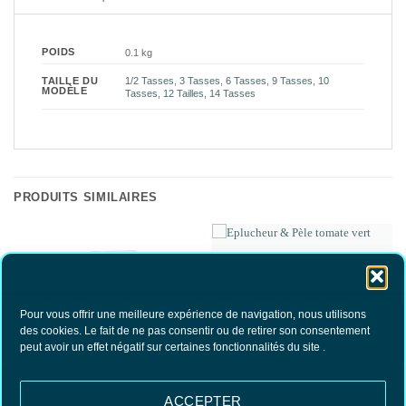
POIDS
0.1 kg
1/2 Tasses
,
3 Tasses
,
6 Tasses
,
9 Tasses
,
10
TAILLE DU
MODÈLE
Tasses
,
12 Tailles
,
14 Tasses
PRODUITS SIMILAIRES
Pour vous offrir une meilleure expérience de navigation, nous utilisons
des cookies. Le fait de ne pas consentir ou de retirer son consentement
peut avoir un effet négatif sur certaines fonctionnalités du site .
ACCEPTER
Joints pour Cafetières Italiennes 1
Eplucheur & Pèle tomate vert