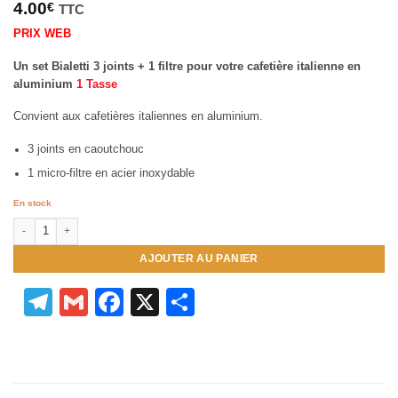
4.00
€
TTC
PRIX WEB
Un set Bialetti 3 joints + 1 filtre pour votre cafetière italienne en
aluminium
1 Tasse
Convient aux cafetières italiennes en aluminium.
3 joints en caoutchouc
1 micro-filtre en acier inoxydable
En stock
quantité de Joints pour Cafetières Italiennes 1 Tasse
AJOUTER AU PANIER
Telegram
Gmail
Facebook
X
Partager