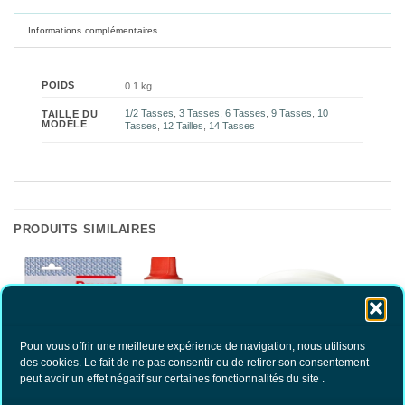
Informations complémentaires
POIDS
0.1 kg
1/2 Tasses
,
3 Tasses
,
6 Tasses
,
9 Tasses
,
10
TAILLE DU
MODÈLE
Tasses
,
12 Tailles
,
14 Tasses
PRODUITS SIMILAIRES
Pour vous offrir une meilleure expérience de navigation, nous utilisons
des cookies. Le fait de ne pas consentir ou de retirer son consentement
peut avoir un effet négatif sur certaines fonctionnalités du site .