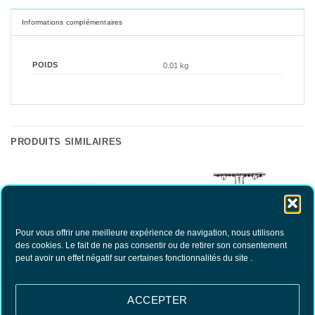
Informations complémentaires
POIDS
0.01 kg
PRODUITS SIMILAIRES
Pour vous offrir une meilleure expérience de navigation, nous utilisons
des cookies. Le fait de ne pas consentir ou de retirer son consentement
peut avoir un effet négatif sur certaines fonctionnalités du site .
ACCEPTER
Rasoir de Sécurité Manche Long
Bol à Raser en Porcelaine
Peigne Ouvert