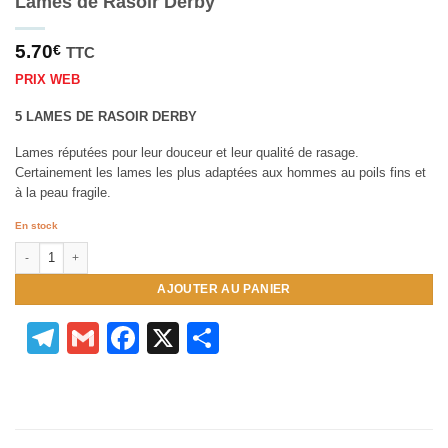
Lames de Rasoir Derby
5.70
€
TTC
PRIX WEB
5 LAMES DE RASOIR DERBY
Lames réputées pour leur douceur et leur qualité de rasage.
Certainement les lames les plus adaptées aux hommes au poils fins et
à la peau fragile.
En stock
quantité de Lames de Rasoir Derby
AJOUTER AU PANIER
Telegram
Gmail
Facebook
X
Partager