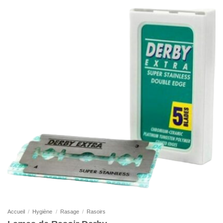
Accueil
/
Hygiène
/
Rasage
/
Rasoirs