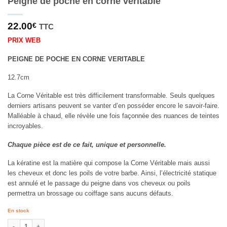
Peigne de poche en corne véritable
22.00
€
TTC
PRIX WEB
PEIGNE DE POCHE EN CORNE VERITABLE
12.7cm
La Corne Véritable est très difficilement transformable. Seuls quelques
derniers artisans peuvent se vanter d’en posséder encore le savoir-faire.
Malléable à chaud, elle révèle une fois façonnée des nuances de teintes
incroyables.
Chaque pièce est de ce fait, unique et personnelle.
La kératine est la matière qui compose la Corne Véritable mais aussi
les cheveux et donc les poils de votre barbe. Ainsi, l’électricité statique
est annulé et le passage du peigne dans vos cheveux ou poils
permettra un brossage ou coiffage sans aucuns défauts.
En stock
quantité de Peigne de poche en corne véritable