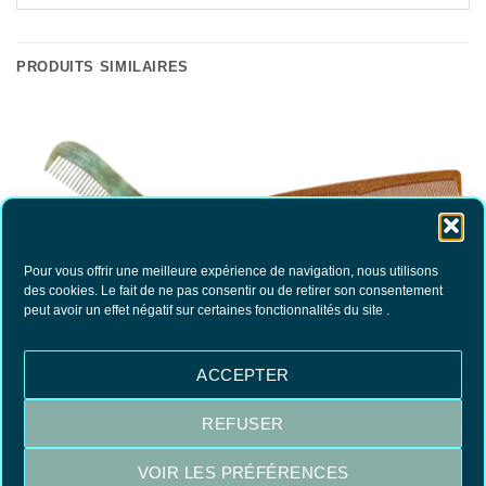
PRODUITS SIMILAIRES
Pour vous offrir une meilleure expérience de navigation, nous utilisons
des cookies. Le fait de ne pas consentir ou de retirer son consentement
Peigne à moustache en corne
Peigne en bois liquide
peut avoir un effet négatif sur certaines fonctionnalités du site .
véritable
22.90
€
6.90
€
TTC
TTC
AJOUTER AU PANIER
AJOUTER AU PANIER
ACCEPTER
REFUSER
Visa
MasterCard
PayPal
VOIR LES PRÉFÉRENCES