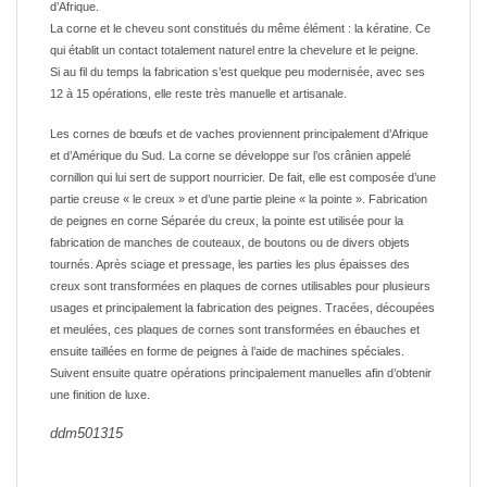
d’Afrique.
La corne et le cheveu sont constitués du même élément : la kératine. Ce
qui établit un contact totalement naturel entre la chevelure et le peigne.
Si au fil du temps la fabrication s’est quelque peu modernisée, avec ses
12 à 15 opérations, elle reste très manuelle et artisanale.
Les cornes de bœufs et de vaches proviennent principalement d’Afrique
et d’Amérique du Sud. La corne se développe sur l’os crânien appelé
cornillon qui lui sert de support nourricier. De fait, elle est composée d’une
partie creuse « le creux » et d’une partie pleine « la pointe ». Fabrication
de peignes en corne Séparée du creux, la pointe est utilisée pour la
fabrication de manches de couteaux, de boutons ou de divers objets
tournés. Après sciage et pressage, les parties les plus épaisses des
creux sont transformées en plaques de cornes utilisables pour plusieurs
usages et principalement la fabrication des peignes. Tracées, découpées
et meulées, ces plaques de cornes sont transformées en ébauches et
ensuite taillées en forme de peignes à l’aide de machines spéciales.
Suivent ensuite quatre opérations principalement manuelles afin d’obtenir
une finition de luxe.
ddm501315