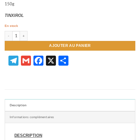
150g
TINXIROL
En stock
quantité de Poudre à Bois Neutre
AJOUTER AU PANIER
Telegram
Gmail
Facebook
X
Partager
Description
Informations complémentaires
DESCRIPTION