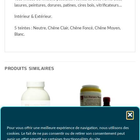
lasures, peintures, dorures, patines, cires bois, vitrificateurs…
Intérieur & Extérieur.
5 teintes : Neutre, Chêne Clair, Chêne Foncé, Chêne Moyen,
Blanc.
PRODUITS SIMILAIRES
RUPTURE DE STOCK
Pour vous offrir une meilleure expérience de navigation, nous utilisons des
cookies. Le fait de ne pas consentir ou de retirer son consentement peut
Peinture SP Décor 250ml
Pâte à Empreinte
avoir un effet négatif sur certaines fonctionnalités du site .