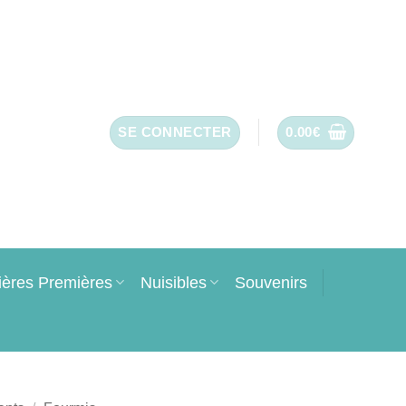
SE CONNECTER
0.00
€
ières Premières
Nuisibles
Souvenirs