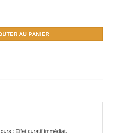
nti-fourmis KAPO
OUTER AU PANIER
book
Partager
ours : Effet curatif immédiat.