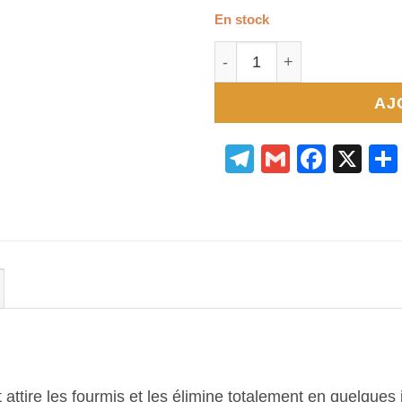
En stock
quantité de Boîte appât a
AJ
Telegram
Gmail
Face
X
attire les fourmis et les élimine totalement en quelques j