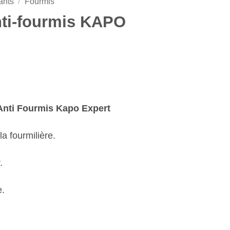
nts
/
Fourmis
nti-fourmis KAPO
 Anti Fourmis Kapo Expert
a fourmilière.
.
e.