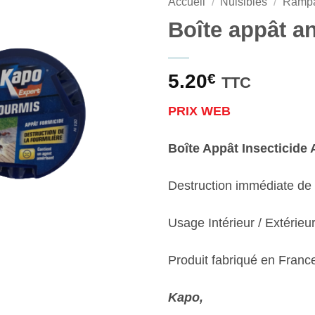
Accueil
/
Nuisibles
/
Rampa
Boîte appât a
5.20
€
TTC
PRIX WEB
Boîte Appât Insecticide
Destruction immédiate de l
Usage Intérieur / Extérieur
Produit fabriqué en Franc
Kapo,