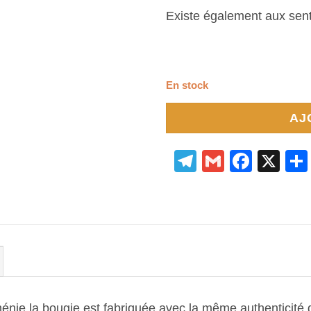
Existe également aux sen
En stock
AJ
Telegram
Gmail
Face
X
rménie la bougie est fabriquée avec la même authenticité 