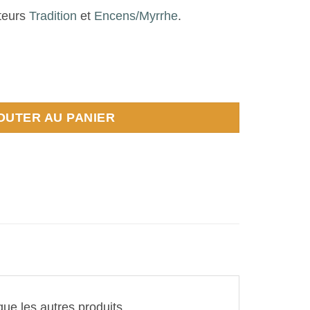
teurs
Tradition
et
Encens/Myrrhe
.
OUTER AU PANIER
book
Partager
que les autres produits.