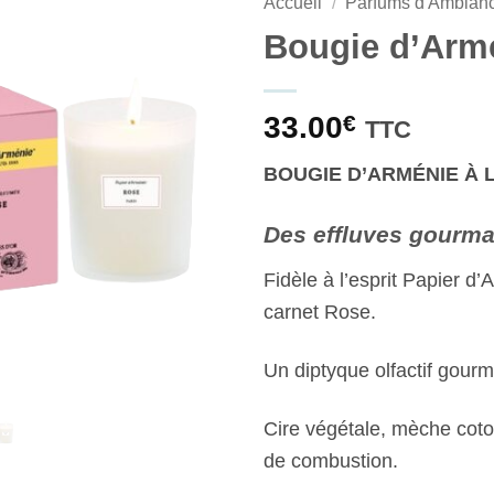
Accueil
/
Parfums d'Ambian
Bougie d’Armé
33.00
€
TTC
BOUGIE D’ARMÉNIE À 
Des effluves gourm
Fidèle à l’esprit Papier d’
carnet Rose.
Un diptyque olfactif gourm
Cire végétale, mèche coto
de combustion.