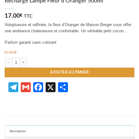
Recharge Lampe Fleur d’Oranger 500ml
17.00
€
TTC
Voluptueuse et raffinée, la fleur d’Oranger de Maison Berger vous offre
une ambiance chaleureuse et confortable. Un véritable petit cocon…
Parfum garanti sans colorant
En stock
quantité de Recharge Lampe Fleur d'Oranger 500ml
AJOUTER AU PANIER
Telegram
Gmail
Facebook
X
Partager
Description