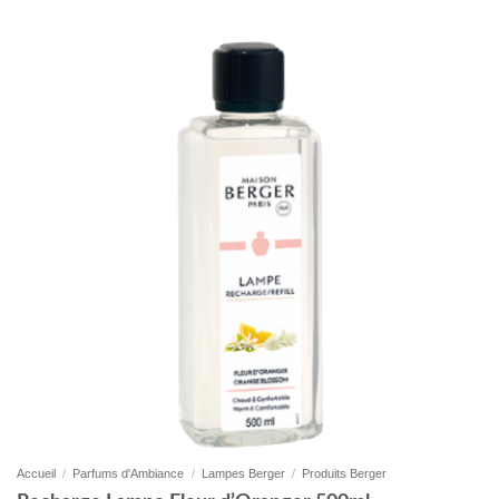
Accueil
/
Parfums d'Ambiance
/
Lampes Berger
/
Produits Berger