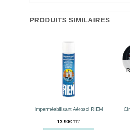
PRODUITS SIMILAIRES
TOCK
R
ouge
Imperméabilisant Aérosol RIEM
Ci
13.90
€
TTC