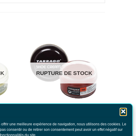
CK
RUPTURE DE STOCK
re
Cirage Tarrago Griotte
 offrir une meilleure expérience de navigation, nous utilisons des cookies. Le
6.80
€
TTC
 pas consentir ou de retirer son consentement peut avoir un effet négatif sur
fonctionnalités du site .