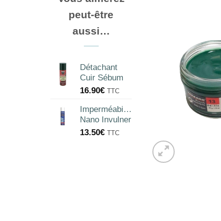
peut-être
aussi…
Détachant
Cuir Sébum
16.90
€
TTC
Imperméabilisant
Nano Invulner
13.50
€
TTC