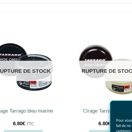
UPTURE DE STOCK
RUPTURE DE STO
rage Tarrago bleu marine
Cirage Tarrago Incolo
Pour vous
6.80
€
6.80
€
TTC
TTC
fait de ne
certaines 