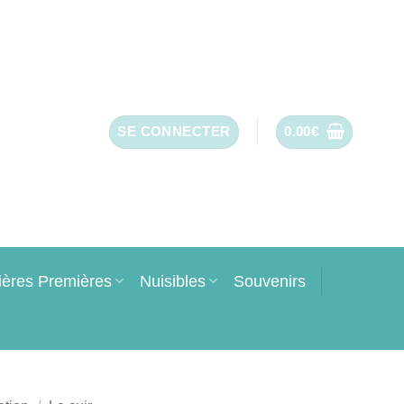
SE CONNECTER
0.00
€
ières Premières
Nuisibles
Souvenirs