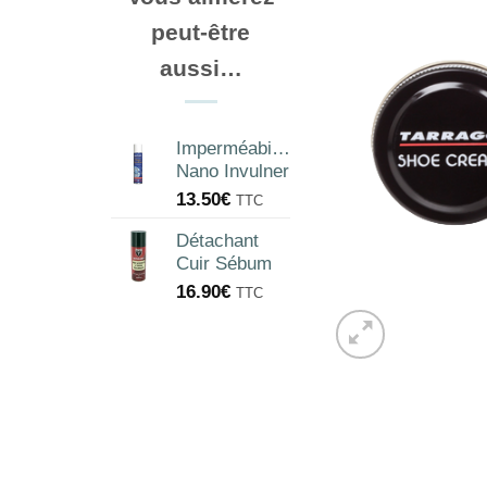
peut-être
aussi…
Imperméabilisant
Nano Invulner
13.50
€
TTC
Détachant
Cuir Sébum
16.90
€
TTC