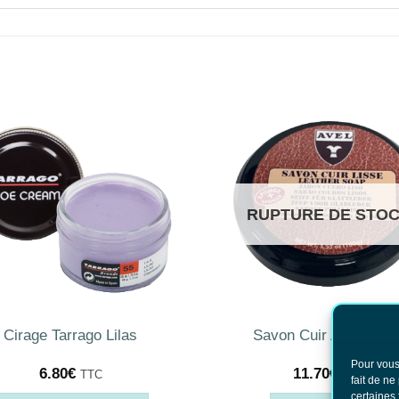
RUPTURE DE STO
Cirage Tarrago Lilas
Savon Cuir Avel 100m
Pour vous
6.80
€
11.70
€
TTC
TTC
fait de ne
certaines 