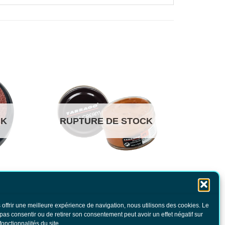
CK
RUPTURE DE STOCK
l
Cirage Tarrago Cognac
 offrir une meilleure expérience de navigation, nous utilisons des cookies. Le
6.80
€
TTC
 pas consentir ou de retirer son consentement peut avoir un effet négatif sur
fonctionnalités du site .