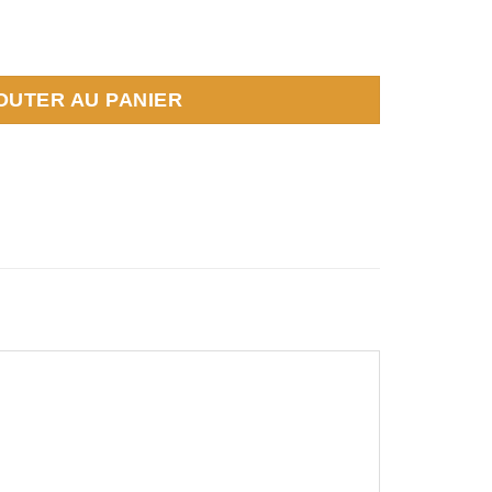
sant Aérosol RIEM
OUTER AU PANIER
book
Partager