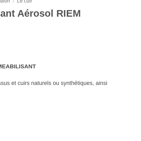
ation
/
Le cuir
ant Aérosol RIEM
MEABILISANT
ssus et cuirs naturels ou synthétiques, ainsi