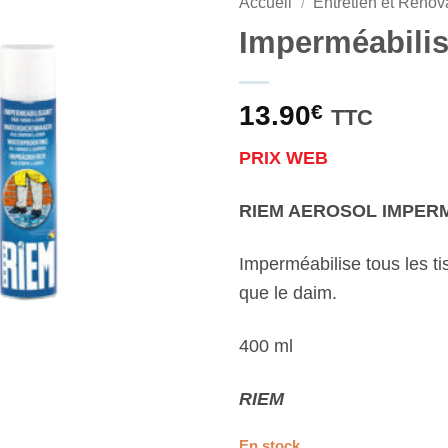
Accueil
/
Entretien et Rénov
Imperméabilis
13.90
€
TTC
PRIX WEB
RIEM AEROSOL IMPER
Imperméabilise tous les ti
que le daim.
400 ml
RIEM
En stock