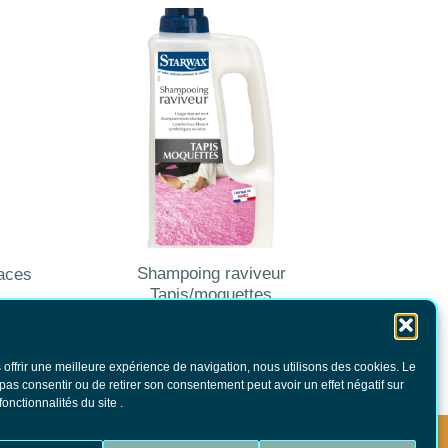
Shampoing raviveur
races
Tapis/moquettes
23.00
€
TTC
AJOUTER AU PANIER
 offrir une meilleure expérience de navigation, nous utilisons des cookies. Le
 pas consentir ou de retirer son consentement peut avoir un effet négatif sur
fonctionnalités du site .