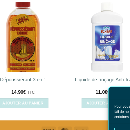
Dépoussiérant 3 en 1
Liquide de rinçage Anti-t
14.90
€
11.00
€
TTC
TTC
AJOUTER AU PANIER
AJOUTER AU PANIER
Pour vous
fait de ne
certaines 