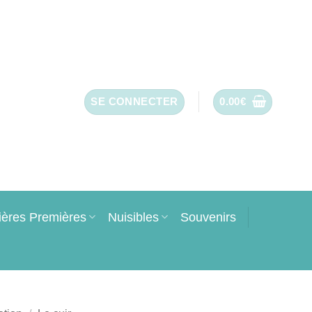
SE CONNECTER
0.00
€
ières Premières
Nuisibles
Souvenirs