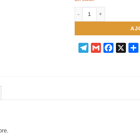
quantité de Imperméabili
AJ
Telegram
Gmail
Face
X
pre.