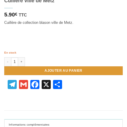
Cuillère ville de Metz
5.90
€
TTC
Cuillère de collection blason ville de Metz.
En stock
quantité de Cuillère ville de Metz
AJOUTER AU PANIER
Telegram
Gmail
Facebook
X
Partager
Informations complémentaires