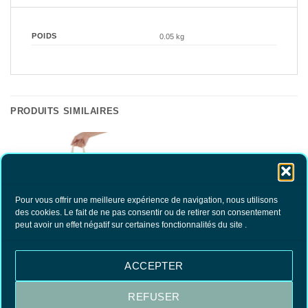
POIDS
0.05 kg
PRODUITS SIMILAIRES
Pour vous offrir une meilleure expérience de navigation, nous utilisons
RUPTURE DE STOCK
des cookies. Le fait de ne pas consentir ou de retirer son consentement
peut avoir un effet négatif sur certaines fonctionnalités du site .
ACCEPTER
Tote bag 100% coton
Magnet en liège Cathédrale de Metz
7.50
€
4.00
€
TTC
TTC
REFUSER
LIRE LA SUITE
AJOUTER AU PANIER