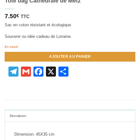
Tote bag Cathédrale de Metz
7.50
€
TTC
Sac en coton résistant et écologique.
Souvenir ou idée cadeau de Lorraine.
En stock
AJOUTER AU PANIER
Telegram
Gmail
Facebook
X
Partager
Description
Dimension: 45X35 cm