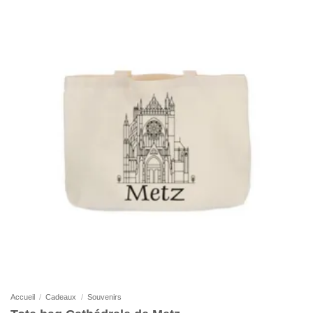
Accueil
/
Cadeaux
/
Souvenirs