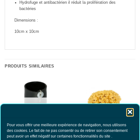
Hydrofuge et antibactérien il réduit la prolifération des
bactéries
Dimensions :
10cm x 10cm
PRODUITS SIMILAIRES
RUPTURE DE STOCK
Pour vous offrir une meilleure expérience de navigation, nous utilisons
des cookies. Le fait de ne pas consentir ou de retirer son consentement
Gobelet en pneu recyclé
Eponge de mer Petit modèle
peut avoir un effet négatif sur certaines fonctionnalités du site .