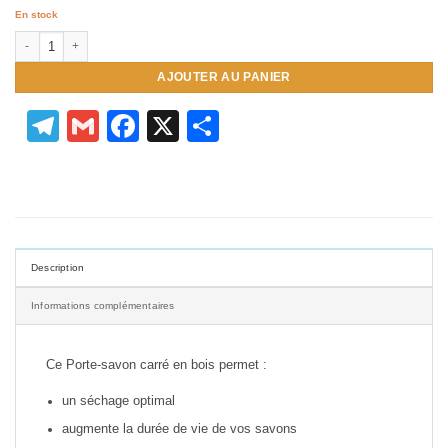
En stock
quantité de Porte savon carré en bois
AJOUTER AU PANIER
Telegram
Gmail
Facebook
X
Partager
Description
Informations complémentaires
Ce Porte-savon carré en bois permet :
un séchage optimal
augmente la durée de vie de vos savons