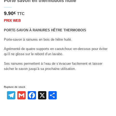
Porte savon en thermobois huilé
9.90
€
TTC
PRIX WEB
PORTE-SAVON À RAINURES HÊTRE THERMOBOIS
Porte-savon à rainures en bois de hêtre huilé.
Agrémenté de quatre supports en caoutchouc en-dessous pour éviter
qu’il ne glisse sur le rebord d’un lavabo.
Ses rainures permettent à l’eau de s’évacuer facilement et laisser
sécher le savon jusqu’à sa prochaine utilisation.
Rupture de stock
Telegram
Gmail
Facebook
X
Partager