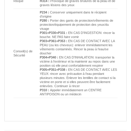
Risque
H314 :
Provoque de graves brûlures de la peau et de
graves lésions des yeux
P234 :
Conserver uniquement dans le récipient
d’origine
P280 :
Porter des gants de protection/vêtements de
protection/équipement de protection des yeux/du
visage
P301+P330+P331 :
EN CAS D’INGESTION: rincer la
bouche. NE PAS faire vomir
P303+P361+P353 :
EN CAS DE CONTACT AVEC LA
PEAU (ou les cheveux): enlever immédiatement les
vêtements contaminés. Rincer la peau à l’eau/se
Conseil(s) de
doucher
Sécurité
P304+P340 :
EN CAS D’INHALATION: transporter la
victime à l’extérieur et la maintenir au repos dans une
position où elle peut confortablement respirer
P305+P351+P338 :
EN CAS DE CONTACT AVEC LES
YEUX: rincer avec précaution à l’eau pendant
plusieurs minutes. Enlever les lentilles de contact si la
victime en porte et si elles peuvent être facilement
enlevées. Continuer à rincer
P310 :
Appeler immédiatement un CENTRE
ANTIPOISON ou un médecin