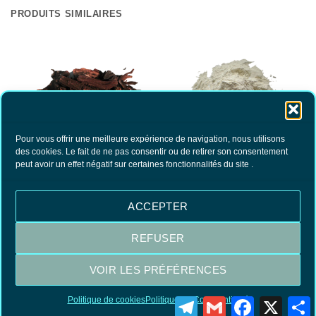
PRODUITS SIMILAIRES
Pour vous offrir une meilleure expérience de navigation, nous utilisons
des cookies. Le fait de ne pas consentir ou de retirer son consentement
peut avoir un effet négatif sur certaines fonctionnalités du site .
Racine d’Orcanette
Gomme Arabique
15.80
€
8.20
€
TTC
TTC
AJOUTER AU PANIER
AJOUTER AU PANIER
ACCEPTER
REFUSER
Visa
MasterCard
PayPal
VOIR LES PRÉFÉRENCES
Politique de cookies
Politique de Confidentialité
Telegram
Gmail
Facebook
X
P