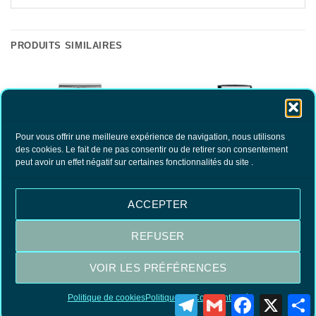
PRODUITS SIMILAIRES
Pour vous offrir une meilleure expérience de navigation, nous utilisons
des cookies. Le fait de ne pas consentir ou de retirer son consentement
peut avoir un effet négatif sur certaines fonctionnalités du site .
ACCEPTER
Rasoir de Sécurité Manche Court
Etui en Cuir pour Rasoir Noir
Peigne Ouvert 41C
43.20
€
27.00
€
TTC
TTC
REFUSER
AJOUTER AU PANIER
AJOUTER AU PANIER
VOIR LES PRÉFÉRENCES
Visa
MasterCard
PayPal
Politique de cookies
Politique de Confidentialité
Telegram
Gmail
Facebook
X
P