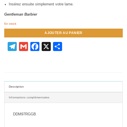
Insérez ensuite simplement votre lame.
Gentleman Barbier
En stock
AJOUTER AU PANIER
Telegram
Gmail
Facebook
X
Partager
Description
Informations complémentaires
DDM97RGGB