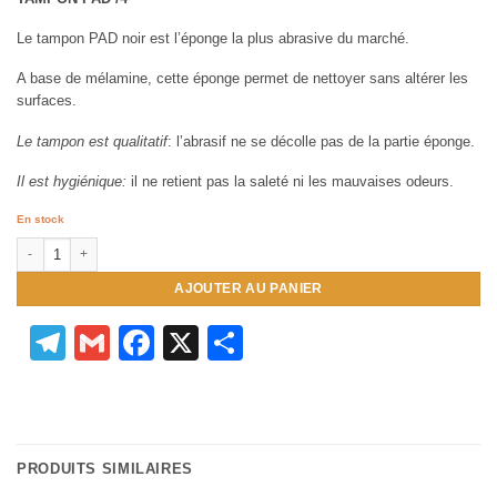
Le tampon PAD noir est l’éponge la plus abrasive du marché.
A base de mélamine, cette éponge permet de nettoyer sans altérer les
surfaces.
Le tampon est qualitatif
: l’abrasif ne se décolle pas de la partie éponge.
Il est hygiénique:
il ne retient pas la saleté ni les mauvaises odeurs.
En stock
quantité de TAMPON PAD X4
AJOUTER AU PANIER
Telegram
Gmail
Facebook
X
Partager
PRODUITS SIMILAIRES