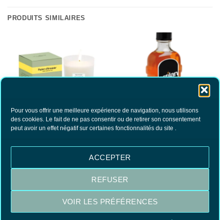
PRODUITS SIMILAIRES
Pour vous offrir une meilleure expérience de navigation, nous utilisons
des cookies. Le fait de ne pas consentir ou de retirer son consentement
Estalin- Régénérateur Raviveur Bois
Bougie d’Arménie Tradition
peut avoir un effet négatif sur certaines fonctionnalités du site .
clair
33.00
€
16.90
€
TTC
TTC
AJOUTER AU PANIER
AJOUTER AU PANIER
ACCEPTER
REFUSER
Visa
MasterCard
PayPal
VOIR LES PRÉFÉRENCES