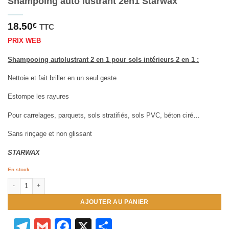
Shampoing auto lustrant 2en1 Starwax
18.50
€
TTC
PRIX WEB
Shampooing autolustrant 2 en 1 pour sols intérieurs 2 en 1 :
Nettoie et fait briller en un seul geste
Estompe les rayures
Pour carrelages, parquets, sols stratifiés, sols PVC, béton ciré…
Sans rinçage et non glissant
STARWAX
En stock
quantité de Shampoing auto lustrant 2en1 Starwax
AJOUTER AU PANIER
Telegram
Gmail
Facebook
X
Partager