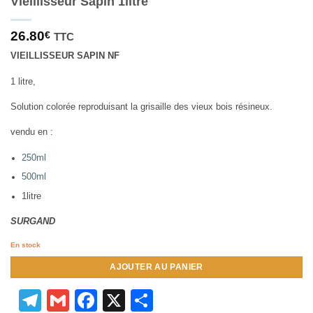
Vieillisseur Sapin 1litre
26.80
€
TTC
VIEILLISSEUR SAPIN NF
1 litre,
Solution colorée reproduisant la grisaille des vieux bois résineux.
vendu en :
250ml
500ml
1litre
SURGAND
En stock
AJOUTER AU PANIER
Telegram
Gmail
Facebook
X
Partager