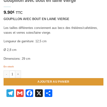
Goupillon avec bout en laine vierge
9.90
€
TTC
GOUPILLON AVEC BOUT EN LAINE VIERGE
Les tailles différentes conviennent aux becs des théières/cafetières,
vases et verres soies/laine vierge.
Longueur de garniture: 12,5 cm
Ø 2,8 cm
Dimensions: 29 cm
En stock
quantité de Goupillon avec bout en laine vierge
AJOUTER AU PANIER
Telegram
Gmail
Facebook
X
Partager