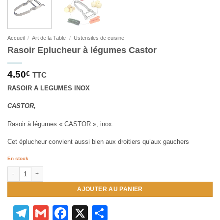
Accueil
/
Art de la Table
/
Ustensiles de cuisine
Rasoir Eplucheur à légumes Castor
4.50
€
TTC
RASOIR A LEGUMES INOX
CASTOR,
Rasoir à légumes « CASTOR », inox.
Cet éplucheur convient aussi bien aux droitiers qu’aux gauchers
En stock
quantité de Rasoir Eplucheur à légumes Castor
AJOUTER AU PANIER
Telegram
Gmail
Facebook
X
Partager